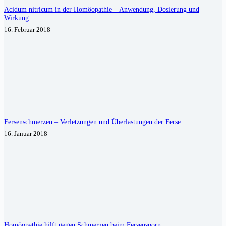
Acidum nitricum in der Homöopathie – Anwendung, Dosierung und
Wirkung
16. Februar 2018
Fersenschmerzen – Verletzungen und Überlastungen der Ferse
16. Januar 2018
Homöopathie hilft gegen Schmerzen beim Fersensporn