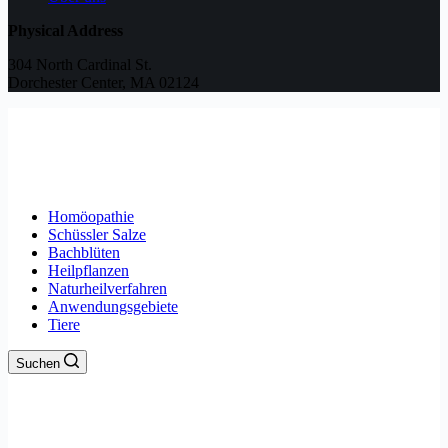
Physical Address
304 North Cardinal St.
Dorchester Center, MA 02124
Homöopathie
Schüssler Salze
Bachblüten
Heilpflanzen
Naturheilverfahren
Anwendungsgebiete
Tiere
Suchen