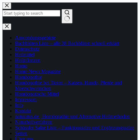
Zum
Inhalt
springen
Keine
Ergebnisse
Anwendungsgebiete
Bachblüten Liste – alle 38 Bachblüten schnell erklärt
Datenschutz
Heilmittel
Heilpflanzen
Home
Home News Magazine
Homöopathie
Homöopathie bei Tieren – Katzen, Hunde, Pferde und
Meerschweinchen
Homöopatische Mittel
Impressum
Info
Kontakt
naturatus.de | Homöopathie und Alternative Heilmethoden
Naturheilverfahren
Schüssler Salze Liste – Funktionssalze und Ergänzungssalze
Seiten
Über uns