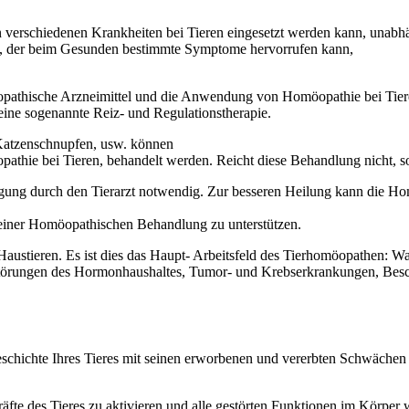
n verschiedenen Krankheiten bei Tieren eingesetzt werden kann, unabhän
toff, der beim Gesunden bestimmte Symptome hervorrufen kann,
öopathische Arzneimittel und die Anwendung von Homöopathie bei Tieren
 eine sogenannte Reiz- und Regulationstherapie.
atzenschnupfen, usw. können
ie bei Tieren, behandelt werden. Reicht diese Behandlung nicht, soll
sorgung durch den Tierarzt notwendig. Zur besseren Heilung kann die Hom
 einer Homöopathischen Behandlung zu unterstützen.
Haustieren. Es ist dies das Haupt- Arbeitsfeld des Tierhomöopathen: W
 Störungen des Hormonhaushaltes, Tumor- und Krebserkrankungen, Besc
eschichte Ihres Tieres mit seinen erworbenen und vererbten Schwächen
fte des Tieres zu aktivieren und alle gestörten Funktionen im Körper w