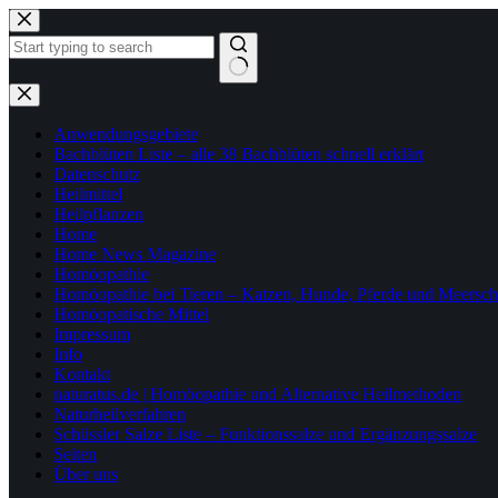
Zum
Inhalt
springen
Keine
Ergebnisse
Anwendungsgebiete
Bachblüten Liste – alle 38 Bachblüten schnell erklärt
Datenschutz
Heilmittel
Heilpflanzen
Home
Home News Magazine
Homöopathie
Homöopathie bei Tieren – Katzen, Hunde, Pferde und Meersc
Homöopatische Mittel
Impressum
Info
Kontakt
naturatus.de | Homöopathie und Alternative Heilmethoden
Naturheilverfahren
Schüssler Salze Liste – Funktionssalze und Ergänzungssalze
Seiten
Über uns