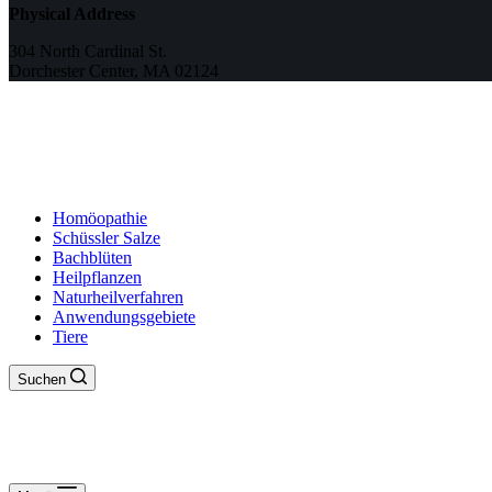
Physical Address
304 North Cardinal St.
Dorchester Center, MA 02124
Homöopathie
Schüssler Salze
Bachblüten
Heilpflanzen
Naturheilverfahren
Anwendungsgebiete
Tiere
Suchen