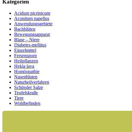
Kategorien
Acidum picrinicum
Aconitum napellus
Anwendungsgebiete
Bachblüten
Bewegungsapparat
Blase – Niere
Diabetes-mellitus
Einzelmittel
Fersensporn
Heilpflanzen
Hekla lava
Homöopathie
Nasenbluten
Naturheilverfahren
Schüssler Salze
Teufelskralle
Tiere
Wohlbefinden