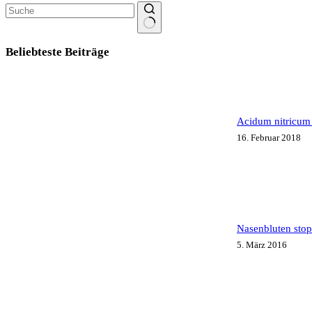
Keine
Ergebnisse
Beliebteste Beiträge
Acidum nitricum
16. Februar 2018
Nasenbluten stop
5. März 2016