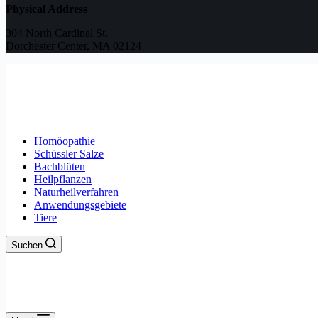
Physical Address
304 North Cardinal St.
Dorchester Center, MA 02124
Homöopathie
Schüssler Salze
Bachblüten
Heilpflanzen
Naturheilverfahren
Anwendungsgebiete
Tiere
Suchen