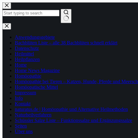
Zum
Inhalt
springen
Keine
Ergebnisse
Anwendungsgebiete
Bachblüten Liste – alle 38 Bachblüten schnell erklärt
Datenschutz
Heilmittel
Heilpflanzen
Home
Home News Magazine
Homöopathie
Homöopathie bei Tieren – Katzen, Hunde, Pferde und Meersc
Homöopatische Mittel
Impressum
Info
Kontakt
naturatus.de | Homöopathie und Alternative Heilmethoden
Naturheilverfahren
Schüssler Salze Liste – Funktionssalze und Ergänzungssalze
Seiten
Über uns