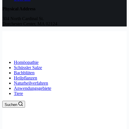
Physical Address
304 North Cardinal St.
Dorchester Center, MA 02124
Homöopathie
Schüssler Salze
Bachblüten
Heilpflanzen
Naturheilverfahren
Anwendungsgebiete
Tiere
Suchen