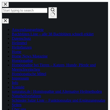
Zum
Inhalt
springen
Keine
Ergebnisse
Anwendungsgebiete
Bachblüten Liste – alle 38 Bachblüten schnell erklärt
Datenschutz
Heilmittel
Heilpflanzen
Home
Home News Magazine
Homöopathie
Homöopathie bei Tieren – Katzen, Hunde, Pferde und
Meerschweinchen
Homöopatische Mittel
Impressum
Info
Kontakt
naturatus.de | Homöopathie und Alternative Heilmethoden
Naturheilverfahren
Schüssler Salze Liste – Funktionssalze und Ergänzungssalze
Seiten
Über uns