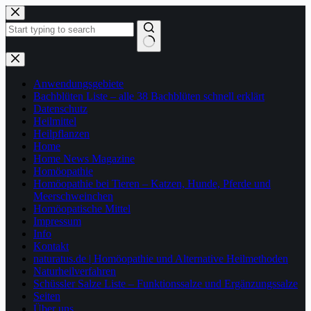
Zum
Inhalt
springen
Keine
Ergebnisse
Anwendungsgebiete
Bachblüten Liste – alle 38 Bachblüten schnell erklärt
Datenschutz
Heilmittel
Heilpflanzen
Home
Home News Magazine
Homöopathie
Homöopathie bei Tieren – Katzen, Hunde, Pferde und
Meerschweinchen
Homöopatische Mittel
Impressum
Info
Kontakt
naturatus.de | Homöopathie und Alternative Heilmethoden
Naturheilverfahren
Schüssler Salze Liste – Funktionssalze und Ergänzungssalze
Seiten
Über uns