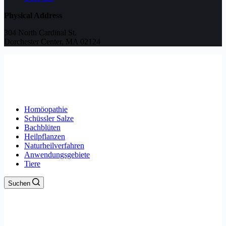
Physical Address
304 North Cardinal St.
Dorchester Center, MA 02124
Homöopathie
Schüssler Salze
Bachblüten
Heilpflanzen
Naturheilverfahren
Anwendungsgebiete
Tiere
Suchen