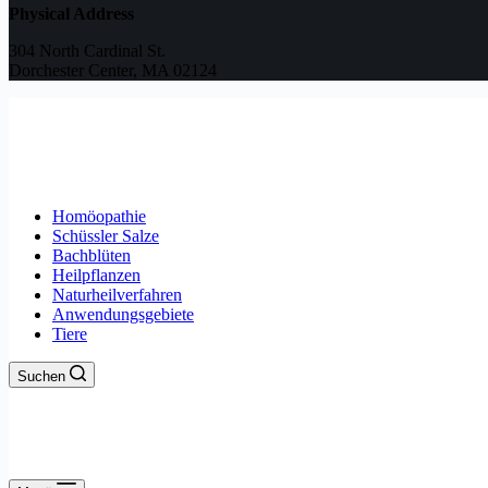
Physical Address
304 North Cardinal St.
Dorchester Center, MA 02124
Homöopathie
Schüssler Salze
Bachblüten
Heilpflanzen
Naturheilverfahren
Anwendungsgebiete
Tiere
Suchen