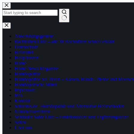
Zum
Inhalt
springen
Keine
Ergebnisse
Anwendungsgebiete
Bachblüten Liste – alle 38 Bachblüten schnell erklärt
Datenschutz
Heilmittel
Heilpflanzen
Home
Home News Magazine
Homöopathie
Homöopathie bei Tieren – Katzen, Hunde, Pferde und Meersc
Homöopatische Mittel
Impressum
Info
Kontakt
naturatus.de | Homöopathie und Alternative Heilmethoden
Naturheilverfahren
Schüssler Salze Liste – Funktionssalze und Ergänzungssalze
Seiten
Über uns