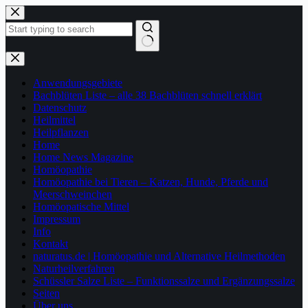
Zum
Inhalt
springen
Keine
Ergebnisse
Anwendungsgebiete
Bachblüten Liste – alle 38 Bachblüten schnell erklärt
Datenschutz
Heilmittel
Heilpflanzen
Home
Home News Magazine
Homöopathie
Homöopathie bei Tieren – Katzen, Hunde, Pferde und
Meerschweinchen
Homöopatische Mittel
Impressum
Info
Kontakt
naturatus.de | Homöopathie und Alternative Heilmethoden
Naturheilverfahren
Schüssler Salze Liste – Funktionssalze und Ergänzungssalze
Seiten
Über uns