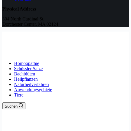
Physical Address
304 North Cardinal St.
Dorchester Center, MA 02124
Homöopathie
Schüssler Salze
Bachblüten
Heilpflanzen
Naturheilverfahren
Anwendungsgebiete
Tiere
Suchen