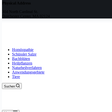
Physical Address
304 North Cardinal St.
Dorchester Center, MA 02124
Homöopathie
Schüssler Salze
Bachblüten
Heilpflanzen
Naturheilverfahren
Anwendungsgebiete
Tiere
Suchen