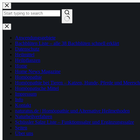
Zum
Inhalt
springen
Keine
Ergebnisse
Anwendungsgebiete
Bachblüten Liste – alle 38 Bachblüten schnell erklärt
Datenschutz
Heilmittel
Heilpflanzen
Home
Home News Magazine
Homöopathie
Homöopathie bei Tieren – Katzen, Hunde, Pferde und Meersc
Homöopatische Mittel
Impressum
Info
Kontakt
naturatus.de | Homöopathie und Alternative Heilmethoden
Naturheilverfahren
Schüssler Salze Liste – Funktionssalze und Ergänzungssalze
Seiten
Über uns