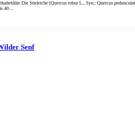
halteblüte Die Stieleiche (Quercus robur L., Syn.: Quercus peduncula
bis 40…
Wilder Senf