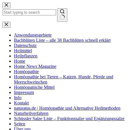
Zum
Inhalt
springen
Keine
Ergebnisse
Anwendungsgebiete
Bachblüten Liste – alle 38 Bachblüten schnell erklärt
Datenschutz
Heilmittel
Heilpflanzen
Home
Home News Magazine
Homöopathie
Homöopathie bei Tieren – Katzen, Hunde, Pferde und
Meerschweinchen
Homöopatische Mittel
Impressum
Info
Kontakt
naturatus.de | Homöopathie und Alternative Heilmethoden
Naturheilverfahren
Schüssler Salze Liste – Funktionssalze und Ergänzungssalze
Seiten
Über uns