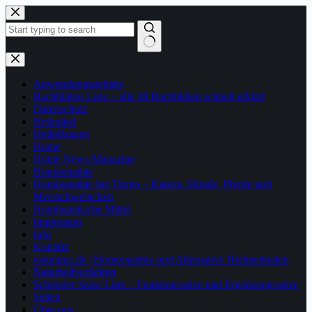
Zum
Inhalt
springen
Keine
Ergebnisse
Anwendungsgebiete
Bachblüten Liste – alle 38 Bachblüten schnell erklärt
Datenschutz
Heilmittel
Heilpflanzen
Home
Home News Magazine
Homöopathie
Homöopathie bei Tieren – Katzen, Hunde, Pferde und
Meerschweinchen
Homöopatische Mittel
Impressum
Info
Kontakt
naturatus.de | Homöopathie und Alternative Heilmethoden
Naturheilverfahren
Schüssler Salze Liste – Funktionssalze und Ergänzungssalze
Seiten
Über uns