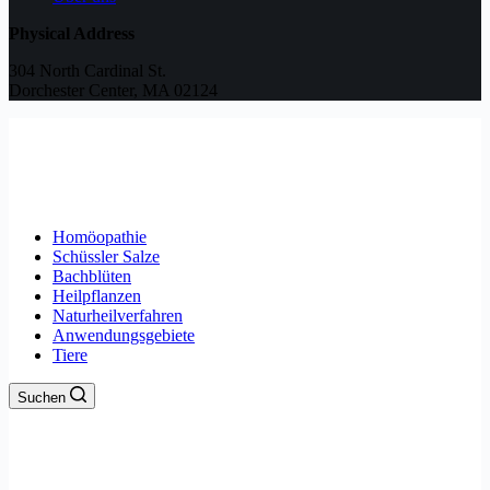
Physical Address
304 North Cardinal St.
Dorchester Center, MA 02124
Homöopathie
Schüssler Salze
Bachblüten
Heilpflanzen
Naturheilverfahren
Anwendungsgebiete
Tiere
Suchen