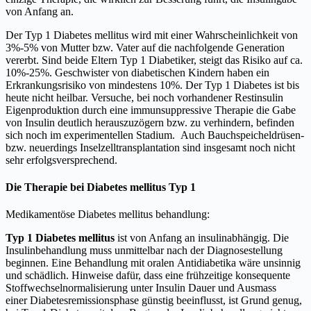
von Anfang an.
Der Typ 1 Diabetes mellitus wird mit einer Wahrscheinlichkeit von
3%-5% von Mutter bzw. Vater auf die nachfolgende Generation
vererbt. Sind beide Eltern Typ 1 Diabetiker, steigt das Risiko auf ca.
10%-25%. Geschwister von diabetischen Kindern haben ein
Erkrankungsrisiko von mindestens 10%. Der Typ 1 Diabetes ist bis
heute nicht heilbar. Versuche, bei noch vorhandener Restinsulin
Eigenproduktion durch eine immunsuppressive Therapie die Gabe
von Insulin deutlich herauszuzögern bzw. zu verhindern, befinden
sich noch im experimentellen Stadium. Auch Bauchspeicheldrüsen-
bzw. neuerdings Inselzelltransplantation sind insgesamt noch nicht
sehr erfolgsversprechend.
Die Therapie bei Diabetes mellitus Typ 1
Medikamentöse Diabetes mellitus behandlung:
Typ 1 Diabetes mellitus
ist von Anfang an insulinabhängig. Die
Insulinbehandlung muss unmittelbar nach der Diagnosestellung
beginnen. Eine Behandlung mit oralen Antidiabetika wäre unsinnig
und schädlich. Hinweise dafür, dass eine frühzeitige konsequente
Stoffwechselnormalisierung unter Insulin Dauer und Ausmass
einer Diabetesremissionsphase günstig beeinflusst, ist Grund genug,