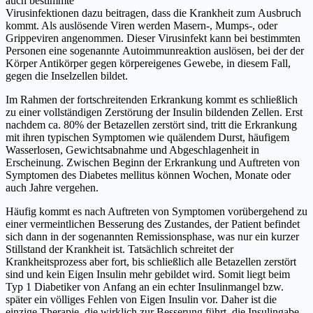
auch bestimmte
Virusinfektionen dazu beitragen, dass die Krankheit zum Ausbruch
kommt. Als auslösende Viren werden Masern-, Mumps-, oder
Grippeviren angenommen. Dieser Virusinfekt kann bei bestimmten
Personen eine sogenannte Autoimmunreaktion auslösen, bei der der
Körper Antikörper gegen körpereigenes Gewebe, in diesem Fall,
gegen die Inselzellen bildet.
Im Rahmen der fortschreitenden Erkrankung kommt es schließlich
zu einer vollständigen Zerstörung der Insulin bildenden Zellen. Erst
nachdem ca. 80% der Betazellen zerstört sind, tritt die Erkrankung
mit ihren typischen Symptomen wie quälendem Durst, häufigem
Wasserlosen, Gewichtsabnahme und Abgeschlagenheit in
Erscheinung. Zwischen Beginn der Erkrankung und Auftreten von
Symptomen des Diabetes mellitus können Wochen, Monate oder
auch Jahre vergehen.
Häufig kommt es nach Auftreten von Symptomen vorübergehend zu
einer vermeintlichen Besserung des Zustandes, der Patient befindet
sich dann in der sogenannten Remissionsphase, was nur ein kurzer
Stillstand der Krankheit ist. Tatsächlich schreitet der
Krankheitsprozess aber fort, bis schließlich alle Betazellen zerstört
sind und kein Eigen Insulin mehr gebildet wird. Somit liegt beim
Typ 1 Diabetiker von Anfang an ein echter Insulinmangel bzw.
später ein völliges Fehlen von Eigen Insulin vor. Daher ist die
einzige Therapie, die wirklich zur Besserung führt, die Insulingabe