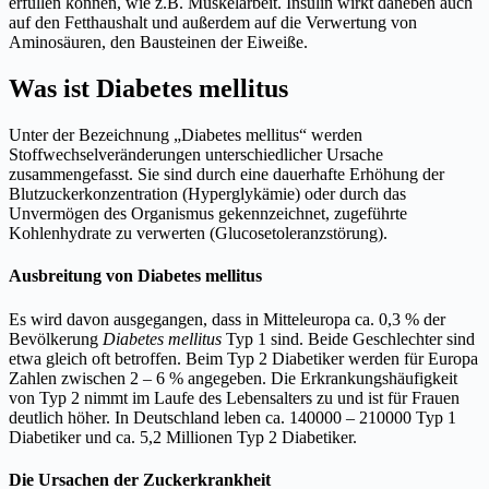
erfüllen können, wie z.B. Muskelarbeit. Insulin wirkt daneben auch
auf den Fetthaushalt und außerdem auf die Verwertung von
Aminosäuren, den Bausteinen der Eiweiße.
Was ist Diabetes mellitus
Unter der Bezeichnung „Diabetes mellitus“ werden
Stoffwechselveränderungen unterschiedlicher Ursache
zusammengefasst. Sie sind durch eine dauerhafte Erhöhung der
Blutzuckerkonzentration (Hyperglykämie) oder durch das
Unvermögen des Organismus gekennzeichnet, zugeführte
Kohlenhydrate zu verwerten (Glucosetoleranzstörung).
Ausbreitung von Diabetes mellitus
Es wird davon ausgegangen, dass in Mitteleuropa ca. 0,3 % der
Bevölkerung
Diabetes mellitus
Typ 1 sind. Beide Geschlechter sind
etwa gleich oft betroffen. Beim Typ 2 Diabetiker werden für Europa
Zahlen zwischen 2 – 6 % angegeben. Die Erkrankungshäufigkeit
von Typ 2 nimmt im Laufe des Lebensalters zu und ist für Frauen
deutlich höher. In Deutschland leben ca. 140000 – 210000 Typ 1
Diabetiker und ca. 5,2 Millionen Typ 2 Diabetiker.
Die Ursachen der Zuckerkrankheit