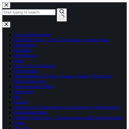
Zum
Inhalt
springen
Keine
Ergebnisse
Anwendungsgebiete
Bachblüten Liste – alle 38 Bachblüten schnell erklärt
Datenschutz
Heilmittel
Heilpflanzen
Home
Home News Magazine
Homöopathie
Homöopathie bei Tieren – Katzen, Hunde, Pferde und
Meerschweinchen
Homöopatische Mittel
Impressum
Info
Kontakt
naturatus.de | Homöopathie und Alternative Heilmethoden
Naturheilverfahren
Schüssler Salze Liste – Funktionssalze und Ergänzungssalze
Seiten
Über uns