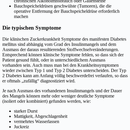
chronischen Alkoholmissbrauch oder Gallensteine
Bauchspeicheldrüsen geschwülste (Tumoren), die die
operative Entfernung der Bauchspeicheldrüse erforderlich
machen
Die typischen Symptome
Die klinischen Zuckerkrankheit Symptome des manifesten Diabetes
mellitus sind abhängig vom Grad des Insulinmangels und dem
Ausmass der daraus resultierenden Stoffwechselveränderungen.
Entsprechend können klinische Symptome fehlen, so dass sich der
Patient gesund fühlt, oder in unterschiedlichem Ausmass
vorhanden sein. Auch muss man bei den Krankheitssymptomen
wieder zwischen Typ 1 und Typ 2 Diabetes unterscheiden. Der Typ
2 Diabetes kann am Anfang völlig beschwerdefrei verlaufen, so dass
er oftmals „zufällig“ diagnostiziert wird.
Je nach Ausmass des vorhandenen Insulinmangels und der Dauer
des Mangels können mehr oder weniger deutliche Symptome
(isoliert oder kombiniert) gefunden werden, wie:
starker Durst
Mattigkeit, Abgeschlagenheit
vermehrtes Wasserlassen
Juckreiz