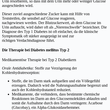
Urin resorbieren, so dass mit dem Urin mehr oder weniger Glucose
ausgeschieden wird.
Dieser zuviel ausgeschiedene Zucker kann mit Hilfe von
Teststreifen, die sensibel auf Glucose reagieren,
nachgewiesen werden. Der Blutzuckerwert, ab dem Glucose im
Urin auftaucht, wird daher oft als „Nierenschwelle“ bezeichnet. Die
Diagnose des Typ 1 Diabetes ist oft einfacher, da die klinische
Symptomatik oft stärker ausgeprägt ist und zur
richtigen Verdachtsdiagnose führt.
Die Therapie bei Diabetes mellitus Typ 2
Medikamentöse Therapie bei Typ 2 Diabetikern
Orale Antidiabetika:
Stoffe zur Verzögerung der
Kohlenhydratresorption:
Stoffe, die im Darm stark aufquellen und ein Völlegefühl
erzeugen. Dadurch wird die Nahrungsaufnahme begrenzt und
auch der Kohlenhydratanteil reduziert.
Medikamente, die verhindern, dass bestimmte chemische
Reaktionen im Darm an den Glucosemolekülen ablaufen und
somit die Aufnahme durch den Darm verringern: Acarbose
(Glucobay), ein Alpha-Glukosidasehemmer.