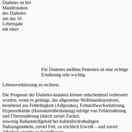
Diabetes ist bei
Manifestation
des Diabetes
um das 10.
Lebensjahr
mit einer
Für Diabetes mellitus Patienten ist eine richtige
Ernährung sehr wichtig.
Lebensverkürzung zu rechnen.
Die Prognose der Diabetes-kranken könnte entscheidend verbessert
werden, wenn es gelänge, das allgemeine Wohlstandssyndrom,
bestehend aus Fettleibigkeit (Adipositas), Fettstoffwechselstörung,
Hyperurikämie (Harnsäureüberlastung) infolge von Fehlernährung
und Überernährung (durch zuviel Zucker,
zuwenig Ballaststoffgehalt bei kohlenhydrathaltigen
Nahrungsmitteln, zuviel Fett, zu reichlich Eiweiß – und zuviel
Alkohol), positiv zu beeinflussen.