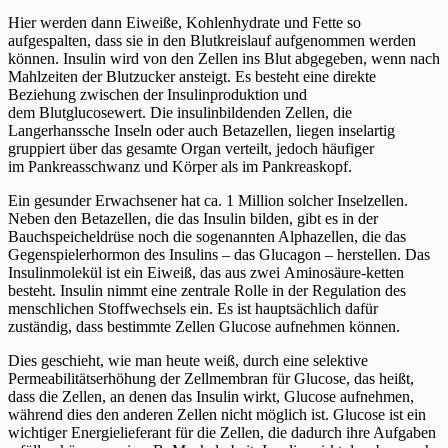
Hier werden dann Eiweiße, Kohlenhydrate und Fette so
aufgespalten, dass sie in den Blutkreislauf aufgenommen werden
können. Insulin wird von den Zellen ins Blut abgegeben, wenn nach
Mahlzeiten der Blutzucker ansteigt. Es besteht eine direkte
Beziehung zwischen der Insulinproduktion und
dem Blutglucosewert. Die insulinbildenden Zellen, die
Langerhanssche Inseln oder auch Betazellen, liegen inselartig
gruppiert über das gesamte Organ verteilt, jedoch häufiger
im Pankreasschwanz und Körper als im Pankreaskopf.
Ein gesunder Erwachsener hat ca. 1 Million solcher Inselzellen.
Neben den Betazellen, die das Insulin bilden, gibt es in der
Bauchspeicheldrüse noch die sogenannten Alphazellen, die das
Gegenspielerhormon des Insulins – das Glucagon – herstellen. Das
Insulinmolekül ist ein Eiweiß, das aus zwei Aminosäure-ketten
besteht. Insulin nimmt eine zentrale Rolle in der Regulation des
menschlichen Stoffwechsels ein. Es ist hauptsächlich dafür
zuständig, dass bestimmte Zellen Glucose aufnehmen können.
Dies geschieht, wie man heute weiß, durch eine selektive
Permeabilitätserhöhung der Zellmembran für Glucose, das heißt,
dass die Zellen, an denen das Insulin wirkt, Glucose aufnehmen,
während dies den anderen Zellen nicht möglich ist. Glucose ist ein
wichtiger Energielieferant für die Zellen, die dadurch ihre Aufgaben