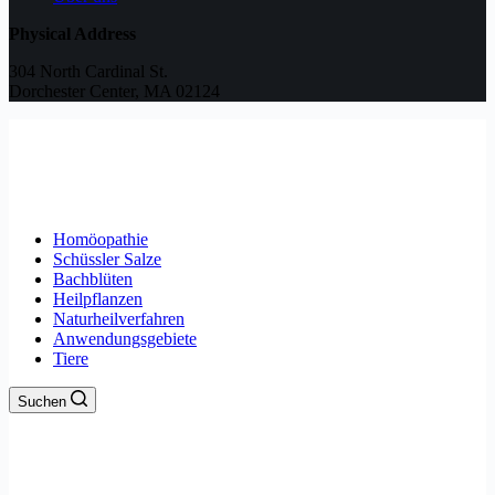
Physical Address
304 North Cardinal St.
Dorchester Center, MA 02124
Homöopathie
Schüssler Salze
Bachblüten
Heilpflanzen
Naturheilverfahren
Anwendungsgebiete
Tiere
Suchen