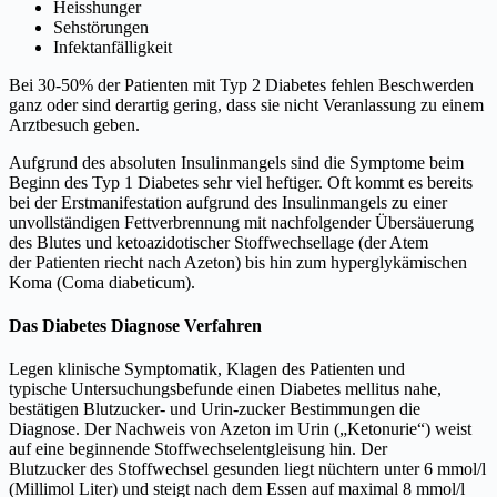
Heisshunger
Sehstörungen
Infektanfälligkeit
Bei 30-50% der Patienten mit Typ 2 Diabetes fehlen Beschwerden
ganz oder sind derartig gering, dass sie nicht Veranlassung zu einem
Arztbesuch geben.
Aufgrund des absoluten Insulinmangels sind die Symptome beim
Beginn des Typ 1 Diabetes sehr viel heftiger. Oft kommt es bereits
bei der Erstmanifestation aufgrund des Insulinmangels zu einer
unvollständigen Fettverbrennung mit nachfolgender Übersäuerung
des Blutes und ketoazidotischer Stoffwechsellage (der Atem
der Patienten riecht nach Azeton) bis hin zum hyperglykämischen
Koma (Coma diabeticum).
Das Diabetes Diagnose Verfahren
Legen klinische Symptomatik, Klagen des Patienten und
typische Untersuchungsbefunde einen Diabetes mellitus nahe,
bestätigen Blutzucker- und Urin-zucker Bestimmungen die
Diagnose. Der Nachweis von Azeton im Urin („Ketonurie“) weist
auf eine beginnende Stoffwechselentgleisung hin. Der
Blutzucker des Stoffwechsel gesunden liegt nüchtern unter 6 mmol/l
(Millimol Liter) und steigt nach dem Essen auf maximal 8 mmol/l