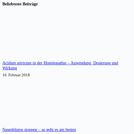
Beliebteste Beiträge
Ergebnisse
Acidum nitricum in der Homöopathie – Anwendung, Dosierung und
Wirkung
16. Februar 2018
Nasenbluten stoppen – so geht es am besten