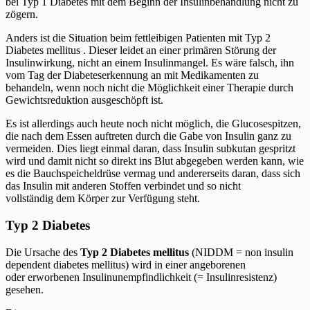
bei Typ 1 Diabetes mit dem Beginn der Insulinbehandlung nicht zu
zögern.
Anders ist die Situation beim fettleibigen Patienten mit Typ 2
Diabetes mellitus . Dieser leidet an einer primären Störung der
Insulinwirkung, nicht an einem Insulinmangel. Es wäre falsch, ihn
vom Tag der Diabeteserkennung an mit Medikamenten zu
behandeln, wenn noch nicht die Möglichkeit einer Therapie durch
Gewichtsreduktion ausgeschöpft ist.
Es ist allerdings auch heute noch nicht möglich, die Glucosespitzen,
die nach dem Essen auftreten durch die Gabe von Insulin ganz zu
vermeiden. Dies liegt einmal daran, dass Insulin subkutan gespritzt
wird und damit nicht so direkt ins Blut abgegeben werden kann, wie
es die Bauchspeicheldrüse vermag und andererseits daran, dass sich
das Insulin mit anderen Stoffen verbindet und so nicht
vollständig dem Körper zur Verfügung steht.
Typ 2 Diabetes
Die Ursache des
Typ 2 Diabetes mellitus
(NIDDM = non insulin
dependent diabetes mellitus) wird in einer angeborenen
oder erworbenen Insulinunempfindlichkeit (= Insulinresistenz)
gesehen.