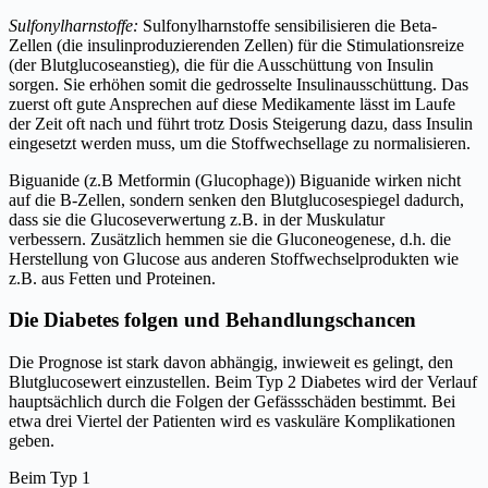
Sulfonylharnstoffe:
Sulfonylharnstoffe sensibilisieren die Beta-
Zellen (die insulinproduzierenden Zellen) für die Stimulationsreize
(der Blutglucoseanstieg), die für die Ausschüttung von Insulin
sorgen. Sie erhöhen somit die gedrosselte Insulinausschüttung. Das
zuerst oft gute Ansprechen auf diese Medikamente lässt im Laufe
der Zeit oft nach und führt trotz Dosis Steigerung dazu, dass Insulin
eingesetzt werden muss, um die Stoffwechsellage zu normalisieren.
Biguanide (z.B Metformin (Glucophage)) Biguanide wirken nicht
auf die B-Zellen, sondern senken den Blutglucosespiegel dadurch,
dass sie die Glucoseverwertung z.B. in der Muskulatur
verbessern. Zusätzlich hemmen sie die Gluconeogenese, d.h. die
Herstellung von Glucose aus anderen Stoffwechselprodukten wie
z.B. aus Fetten und Proteinen.
Die Diabetes folgen und Behandlungschancen
Die Prognose ist stark davon abhängig, inwieweit es gelingt, den
Blutglucosewert einzustellen. Beim Typ 2 Diabetes wird der Verlauf
hauptsächlich durch die Folgen der Gefässschäden bestimmt. Bei
etwa drei Viertel der Patienten wird es vaskuläre Komplikationen
geben.
Beim Typ 1