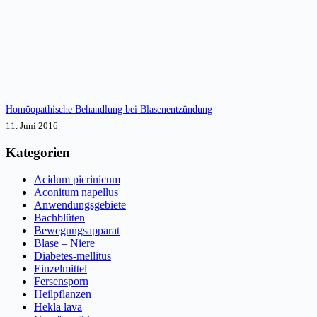
Homöopathische Behandlung bei Blasenentzündung
11. Juni 2016
Kategorien
Acidum picrinicum
Aconitum napellus
Anwendungsgebiete
Bachblüten
Bewegungsapparat
Blase – Niere
Diabetes-mellitus
Einzelmittel
Fersensporn
Heilpflanzen
Hekla lava